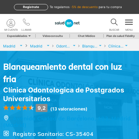
Regístrate
te regalamos
-5% de descuento
para tu compra
MI CUENTA
LLAMAR
BUSCAR
MENU
Especialidades
Videoconsulta
Chat Médico
Plan de salud Fidelity
Madrid
Madrid
Odontología
Blanqueamiento dental con luz fria
Clínica Odontologica de Postgrados Universitarios
Blanqueamiento dental con luz
fria
Clínica Odontologica de Postgrados
Universitarios
9,2
(13 valoraciones)
Avenida Ciudad de Barcelona, 103, Madrid
(Madrid)
Registro Sanitario: CS-35404