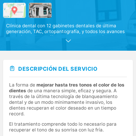
Clínica dental con 12 gabinetes dentales de última
generación, TAC, ortopantografía, y todos los avances
tecnológicos y científicos necesarios para ofrecer la
máxima calidad asistencial.
DESCRIPCIÓN DEL SERVICIO
La forma de
mejorar hasta tres tonos el color de los
dientes
de una manera simple, eficaz y segura. A
través de la última tecnología de blanqueamiento
dental y de un modo minimamente invasivo, los
dientes recuperan el color deseado en un tiempo
record.
El tratamiento comprende todo lo necesario para
recuperar el tono de su sonrisa con luz fría.