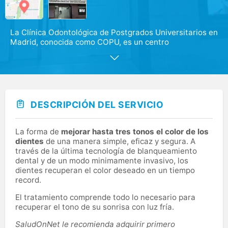
La Clínica Odontológica de Postgrados Universitarios en
Madrid, conocida como COPU, es un centro
especializado en servicios dentales situado en la zona
sur de Madrid.
En COPU ofrecemos una amplia gama de servicios
odontológicos de alta calidad. Nuestro equipo de
profesionales altamente capacitados y experimentados
DESCRIPCIÓN DEL SERVICIO
se especializa en prestar una atención dental de
primera clase con una tecnología dental de última
generación.
La forma de
mejorar hasta tres tonos el color de los
dientes
de una manera simple, eficaz y segura. A
Entre los principales servicios que ofrecemos se
través de la última tecnología de blanqueamiento
encuentran: los implantes dentales, la ortodoncia, la
dental y de un modo minimamente invasivo, los
estética dental y la odontología conservadora.
dientes recuperan el color deseado en un tiempo
record.
El tratamiento comprende todo lo necesario para
recuperar el tono de su sonrisa con luz fría.
SaludOnNet le recomienda adquirir primero