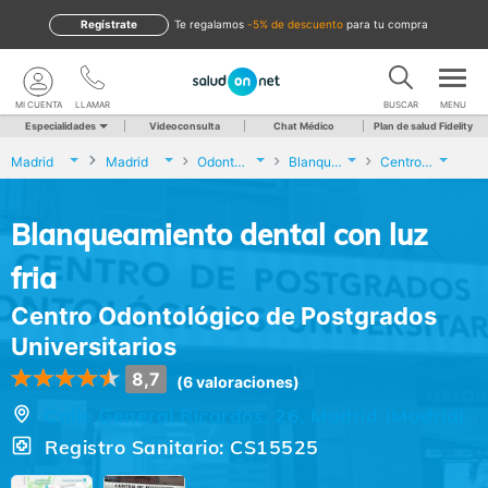
Regístrate
te regalamos
-5% de descuento
para tu compra
MI CUENTA
LLAMAR
BUSCAR
MENU
Especialidades
Videoconsulta
Chat Médico
Plan de salud Fidelity
Madrid
Madrid
Odontología
Blanqueamiento dental con luz fria
Centro Odontológico de Postgrados Universitarios
Blanqueamiento dental con luz
fria
Centro Odontológico de Postgrados
Universitarios
8,7
(6 valoraciones)
Calle General Ricardos, 26, Madrid (Madrid)
Registro Sanitario: CS15525