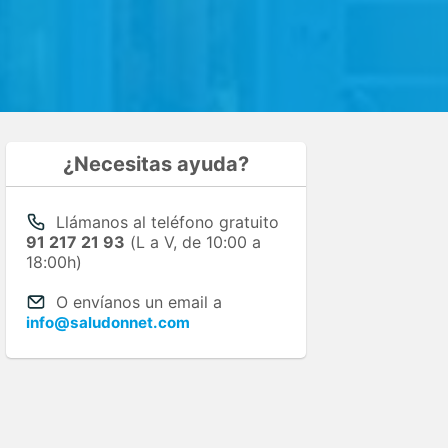
¿Necesitas ayuda?
Llámanos al teléfono gratuito
91 217 21 93
(L a V, de 10:00 a
18:00h)
O envíanos un email a
info@saludonnet.com