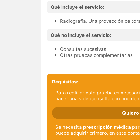
Qué incluye el servicio:
Radiografía. Una proyección de tór
Qué no incluye el servicio:
Consultas sucesivas
Otras pruebas complementarias
Requisitos:
Para realizar esta prueba es necesari
hacer una videoconsulta con uno de 
Quiero
Se necesita
prescripción médica
para
puede adquirir primero, en este porta