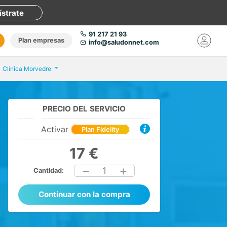
ístrate
91 217 21 93
Plan empresas
info@saludonnet.com
Clínica Morvedre
PRECIO DEL SERVICIO
Activar
Plan Fidelity
17 €
1
Cantidad:
Continuar con la compra