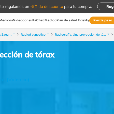
te regalamos
un
-5% de descuento
para tu compra
.
Reg
 Médicos
Videoconsulta
Chat Médico
Plan de salud Fidelity
Pierde peso
/Sagunt
Radiodiagnóstico
Radiografía. Una proyección de tórax
ección de tórax
nt (Valencia)