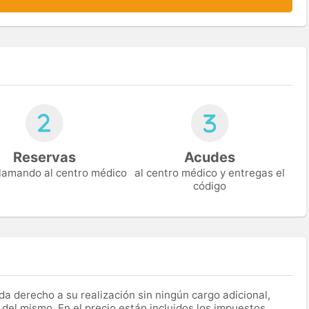
Reservas
Acudes
 llamando al centro médico
al centro médico y entregas el
código
a derecho a su realización sin ningún cargo adicional,
 del mismo. En el precio están incluidos los impuestos