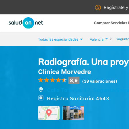
Regístrate y
Comprar Servicios
Sagunto
Todas las especialidades
Valencia
Radiografía. Una proy
Clínica Morvedre
8,9
(39 valoraciones)
Calle Talleres, 17, Sagunto/Sagu
Registro Sanitario: 4643