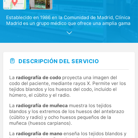
Establecido en 1986 en la Comunidad de Madrid, Clínica
Madrid es un grupo médico que ofrece una amplia gama
de servicios para las principales especialidades médicas
y pruebas diagnósticas. Destacamos por nuestra
cercanía con los pacientes y el compromiso de
ofrecerles el mejor servicio médico. Todo nuestro
personal trabaja día a día por prestar el mejor servicio
médico posible a quienes ponen su confianza en
DESCRIPCIÓN DEL SERVICIO
nosotros, garantizando un trato cercano y único para
cada paciente.
La
radiografía de codo
proyecta una imagen del
La Clínica Madrid Castellana, una moderna clínica
codo del paciente, mediante rayos X. Permite ver los
situada en una de las zonas más prestigiosas de
tejidos blandos y los huesos del codo, incluido el
Madrid, está equipada con la tecnología más avanzada.
húmero, el cúbito y el radio.
Nos dedicamos a mejorar constantemente nuestros
servicios para ofrecer a los pacientes una atención
La
radiografía de muñeca
muestra los tejidos
sanitaria excepcional y un trato humano de calidad.
blandos y los extremos de los huesos del antebrazo
(cúbito y radio) y ocho huesos pequeños de la
Contamos con el mejor cuadro médico para cada una de
muñeca (huesos carpianos).
nuestras 27 especialidades y ofrecemos una amplia
La
radiografía de mano
enseña los tejidos blandos y
cartera de servicios para atender todas las necesidades