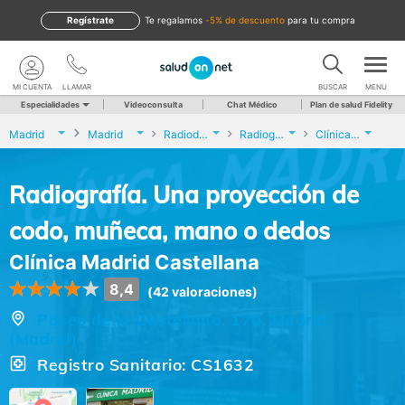
Regístrate
te regalamos
-5% de descuento
para tu compra
MI CUENTA
LLAMAR
BUSCAR
MENU
Especialidades
Videoconsulta
Chat Médico
Plan de salud Fidelity
Madrid
Madrid
Radiodiagnóstico
Radiografía. Una proyección de codo, muñeca, mano o dedos
Clínica Madrid Castellana
Radiografía. Una proyección de
codo, muñeca, mano o dedos
Clínica Madrid Castellana
8,4
(42 valoraciones)
Paseo de la Castellana, 170, Madrid
(Madrid)
Registro Sanitario: CS1632