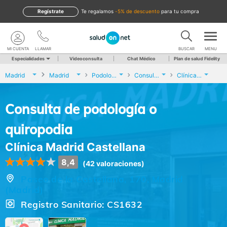
Regístrate
te regalamos
-5% de descuento
para tu compra
MI CUENTA
LLAMAR
BUSCAR
MENU
Especialidades
Videoconsulta
Chat Médico
Plan de salud Fidelity
Madrid
Madrid
Podología
Consulta de podología o quiropodia
Clínica Madrid Castellana
Consulta de podología o
quiropodia
Clínica Madrid Castellana
8,4
(42 valoraciones)
Paseo de la Castellana, 170, Madrid
(Madrid)
Registro Sanitario: CS1632