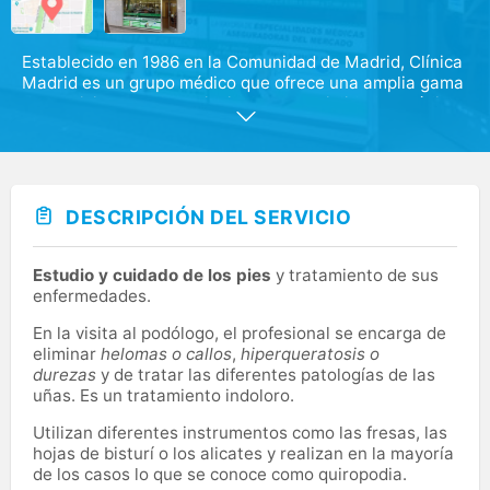
Establecido en 1986 en la Comunidad de Madrid, Clínica
Madrid es un grupo médico que ofrece una amplia gama
de servicios para las principales especialidades médicas
y pruebas diagnósticas. Destacamos por nuestra
cercanía con los pacientes y el compromiso de
ofrecerles el mejor servicio médico. Todo nuestro
personal trabaja día a día por prestar el mejor servicio
médico posible a quienes ponen su confianza en
DESCRIPCIÓN DEL SERVICIO
nosotros, garantizando un trato cercano y único para
cada paciente.
Estudio y cuidado de los pies
y tratamiento de sus
La Clínica Madrid Castellana, una moderna clínica
enfermedades.
situada en una de las zonas más prestigiosas de
Madrid, está equipada con la tecnología más avanzada.
En la visita al podólogo, el profesional se encarga de
Nos dedicamos a mejorar constantemente nuestros
eliminar
helomas o callos
,
hiperqueratosis o
servicios para ofrecer a los pacientes una atención
durezas
y de tratar las diferentes patologías de las
sanitaria excepcional y un trato humano de calidad.
uñas. Es un tratamiento indoloro.
Utilizan diferentes instrumentos como las fresas, las
Contamos con el mejor cuadro médico para cada una de
hojas de bisturí o los alicates y realizan en la mayoría
nuestras 27 especialidades y ofrecemos una amplia
de los casos lo que se conoce como quiropodia.
cartera de servicios para atender todas las necesidades