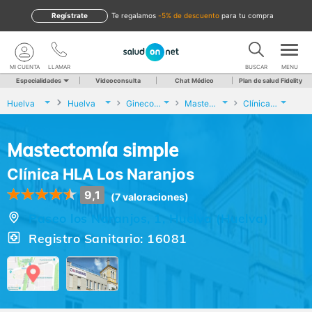
Regístrate
te regalamos
-5% de descuento
para tu compra
MI CUENTA
LLAMAR
BUSCAR
MENU
Especialidades
Videoconsulta
Chat Médico
Plan de salud Fidelity
Huelva
Huelva
Ginecología y Obstetricia
Mastectomía simple
Clínica HLA Los Naranjos
Mastectomía simple
Clínica HLA Los Naranjos
9,1
(7 valoraciones)
Paseo los Naranjos, 1, Huelva (Huelva)
Registro Sanitario: 16081