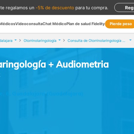
te regalamos
un
-5% de descuento
para tu compra
.
Reg
 Médicos
Videoconsulta
Chat Médico
Plan de salud Fidelity
Pierde peso
alajara
Otorrinolaringología
Consulta de Otorrinolaringología + Audiometria
aringología + Audiometria
z
e, 6, Guadalajara (Guadalajara)