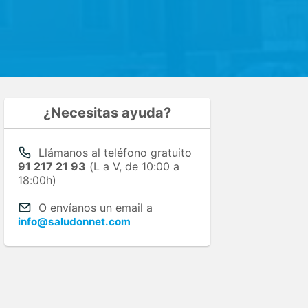
¿Necesitas ayuda?
Llámanos al teléfono gratuito
91 217 21 93
(L a V, de 10:00 a
18:00h)
O envíanos un email a
info@saludonnet.com