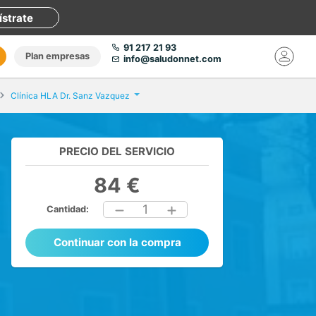
ístrate
91 217 21 93
Plan empresas
info@saludonnet.com
Clínica HLA Dr. Sanz Vazquez
PRECIO DEL SERVICIO
84 €
1
Cantidad:
Continuar con la compra