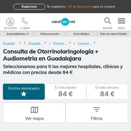
Regístrate
te regalamos
-5% de descuento
para tu compra
MI CUENTA
LLAMAR
BUSCAR
MENU
Especialidades
Videoconsulta
Chat Médico
Plan de salud Fidelity
Guadalajara
Guadalajara
Otorrinolaringología
Consulta de Otorrinolaringología + Audiometria
Consulta de Otorrinolaringología +
Audiometria en Guadalajara
Seleccionamos para ti los mejores hospitales, clínicas y
médicos con precios desde 84 €
El más barato
El más cercano
Centros destacados
84 €
84 €
Ver mapa
Filtros