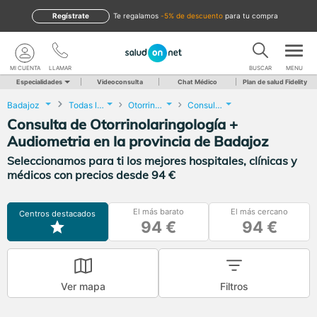
Regístrate
te regalamos
-5% de descuento
para tu compra
MI CUENTA
LLAMAR
BUSCAR
MENU
Especialidades
Videoconsulta
Chat Médico
Plan de salud Fidelity
Badajoz
Todas las localidades
Otorrinolaringología
Consulta de Otorrinolaringología + Audiometria
Consulta de Otorrinolaringología +
Audiometria en la provincia de Badajoz
Seleccionamos para ti los mejores hospitales, clínicas y
médicos con precios desde 94 €
El más barato
El más cercano
Centros destacados
94 €
94 €
Ver mapa
Filtros