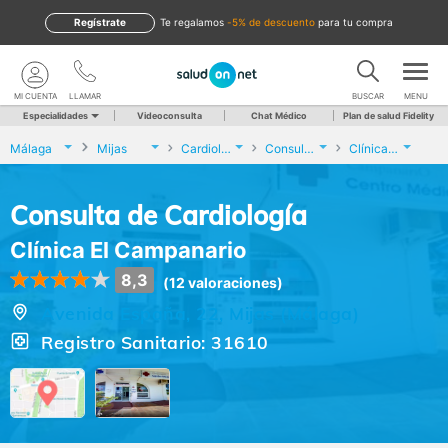
Regístrate
te regalamos
-5% de descuento
para tu compra
MI CUENTA
LLAMAR
BUSCAR
MENU
Especialidades
Videoconsulta
Chat Médico
Plan de salud Fidelity
Málaga
Mijas
Cardiología
Consulta de Cardiología
Clínica El Campanario
Consulta de Cardiología
Clínica El Campanario
8,3
(12 valoraciones)
Avenida España, 22, Mijas (Málaga)
Registro Sanitario: 31610