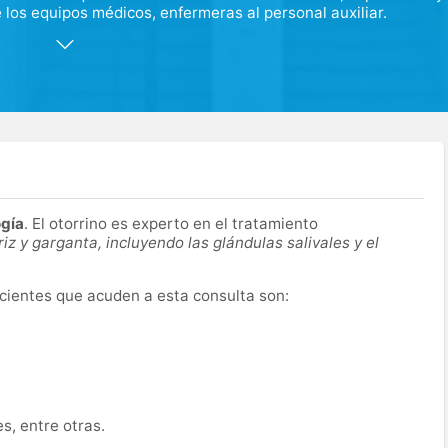
los equipos médicos, enfermeras al personal auxiliar.
mo resonancia magnética, TAC de última generación,
s.
 consultas para las distintas especialidades, dotadas con
ogía
. El otorrino es experto en el tratamiento
z y garganta, incluyendo las glándulas salivales y el
cientes que acuden a esta consulta son:
s, entre otras.