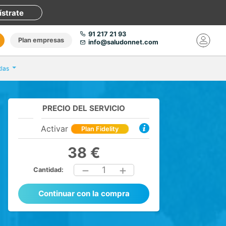
ístrate
91 217 21 93
Plan empresas
info@saludonnet.com
tlas
PRECIO DEL SERVICIO
Activar
Plan Fidelity
38 €
1
Cantidad:
Continuar con la compra