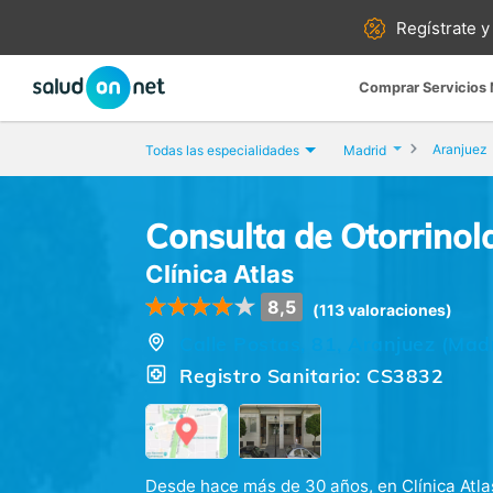
Regístrate y
Comprar Servicios
Aranjuez
Todas las especialidades
Madrid
Consulta de Otorrinol
Clínica Atlas
8,5
(113 valoraciones)
Calle Postas, 81, Aranjuez (Mad
Registro Sanitario: CS3832
Desde hace más de 30 años, en Clínica Atlas