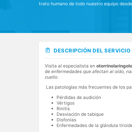
trato humano de todo nuestro equipo desde 
Contamos con tecnología de vanguardia, co
densitómetro óseo y mamógrafo, entre otro
Además, disponemos de una gran cantidad de
todo el equipamiento necesario.
DESCRIPCIÓN DEL SERVICIO
Visita al especialista en
otorrinolaringol
de
enfermedades que afectan al oído, nari
cuello
.
Las patologías más frecuentes de los pa
Pérdidas de audición
Vértigos
Rinitis
Desviación de tabique
Disfonías
Enfermedades de la glándula tiroide