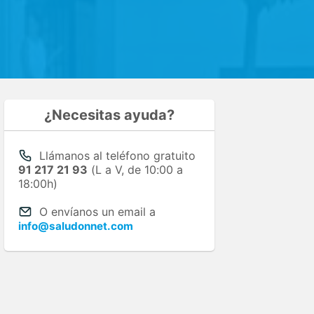
¿Necesitas ayuda?
Llámanos al teléfono gratuito
91 217 21 93
(L a V, de 10:00 a
18:00h)
O envíanos un email a
info@saludonnet.com