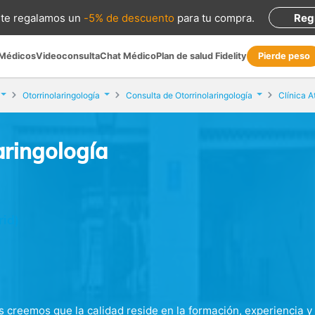
te regalamos
un
-5% de descuento
para tu compra
.
Reg
 Médicos
Videoconsulta
Chat Médico
Plan de salud Fidelity
Pierde peso
Otorrinolaringología
Consulta de Otorrinolaringología
Clínica A
aringología
rid)
 creemos que la calidad reside en la formación, experiencia y