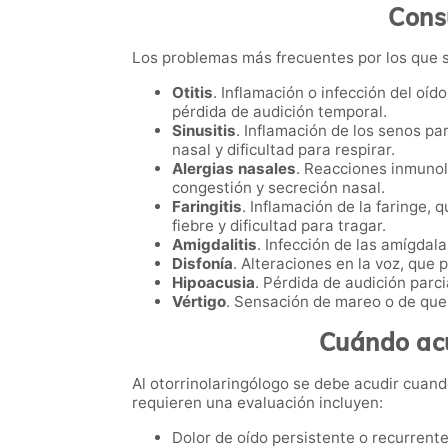
Cons
Los problemas más frecuentes por los que se
Otitis
. Inflamación o infección del oíd
pérdida de audición temporal.
Sinusitis
. Inflamación de los senos pa
nasal y dificultad para respirar.
Alergias nasales
. Reacciones inmunol
congestión y secreción nasal.
Faringitis
. Inflamación de la faringe,
fiebre y dificultad para tragar.
Amigdalitis
. Infección de las amígdal
Disfonía
. Alteraciones en la voz, que
Hipoacusia
. Pérdida de audición parc
Vértigo
. Sensación de mareo o de que 
Cuándo acu
Al otorrinolaringólogo se debe acudir cuan
requieren una evaluación incluyen:
Dolor de oído persistente o recurrente