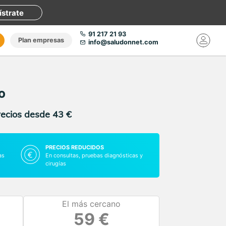
ístrate
91 217 21 93
Plan empresas
info@saludonnet.com
o
recios desde 43 €
PRECIOS REDUCIDOS
as
En consultas, pruebas diagnósticas y
cirugías
El más cercano
59 €