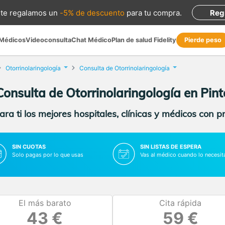
te regalamos
un
-5% de descuento
para tu compra
.
Reg
 Médicos
Videoconsulta
Chat Médico
Plan de salud Fidelity
Pierde peso
Otorrinolaringología
Consulta de Otorrinolaringología
Consulta de Otorrinolaringología en Pint
ra ti los mejores hospitales, clínicas y médicos con p
SIN CUOTAS
SIN LISTAS DE ESPERA
Solo pagas por lo que usas
Vas al médico cuando lo necesit
El más barato
Cita rápida
43 €
59 €