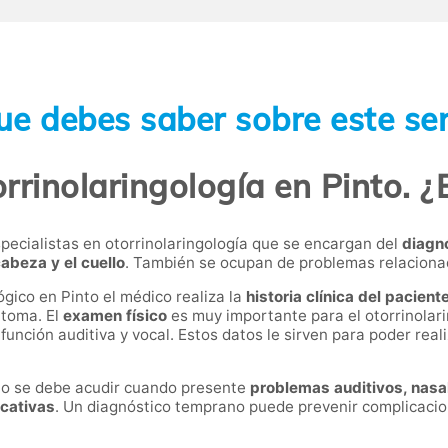
ue debes saber sobre este ser
rrinolaringología en Pinto. ¿
pecialistas en otorrinolaringología que se encargan del
diagn
cabeza y el cuello
. También se ocupan de problemas relaciona
ógico en Pinto el médico realiza la
historia clínica del pacient
 toma. El
examen físico
es muy importante para el otorrinolar
a función auditiva y vocal. Estos datos le sirven para poder rea
into se debe acudir cuando presente
problemas auditivos, nasa
icativas
. Un diagnóstico temprano puede prevenir complicacion