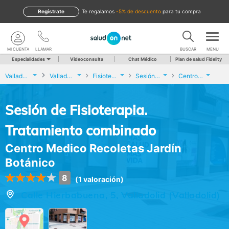
Regístrate
te regalamos
-5% de descuento
para tu compra
MI CUENTA
LLAMAR
BUSCAR
MENU
Especialidades
Videoconsulta
Chat Médico
Plan de salud Fidelity
Valladolid
Valladolid
Fisioterapia
Sesión de Fisioterapia. Tratamiento combinado
Centro Medico Recoletas Jardín Botánico
Sesión de Fisioterapia.
Tratamiento combinado
Centro Medico Recoletas Jardín
Botánico
8
(1 valoración)
Calle Hierbabuena, 5, Valladolid (Valladolid)