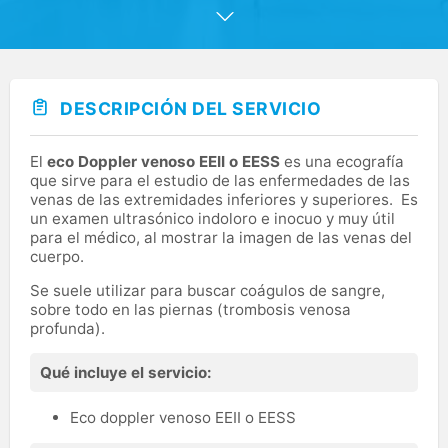
el sector.
En nuestro centro de Maestranza Barajas, ofrecemos
servicios en más de 13 especialidades y análisis clínicos.
Además, podrás recoger los resultados de las pruebas
directamente en el centro.
DESCRIPCIÓN DEL SERVICIO
El
eco Doppler venoso EEII o EESS
es una ecografía
que sirve para el estudio de las enfermedades de las
venas de las extremidades inferiores y superiores. Es
un examen ultrasónico indoloro e inocuo y muy útil
para el médico, al mostrar la imagen de las venas del
cuerpo.
Se suele utilizar para buscar coágulos de sangre,
sobre todo en las piernas (trombosis venosa
profunda).
Qué incluye el servicio:
Eco doppler venoso EEII o EESS