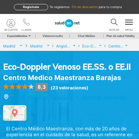
Regístrate
te regalamos
-5% de descuento
para tu compra
MI CUENTA
LLAMAR
BUSCAR
MENU
Especialidades
Videoconsulta
Chat Médico
Plan de salud Fidelity
Madrid
Madrid
Angiología y Cirugía Vascular
Eco-Doppler Venoso EE.SS. o EE.II
Centro Medico Maestranza Barajas
Eco-Doppler Venoso EE.SS. o EE.II
Centro Medico Maestranza Barajas
8,3
(23 valoraciones)
Calle Bahia de Gando, 1, Madrid (Madrid)
El Centro Médico Maestranza, con más de 20 años de
experiencia en el cuidado de la salud, es un referente en