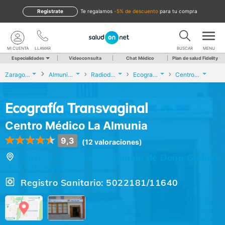
Regístrate
te regalamos
-5% de descuento
para tu compra
MI CUENTA
LLAMAR
BUSCAR
MENU
Especialidades
Videoconsulta
Chat Médico
Plan de salud Fidelity
Zaragoza
Almunia de Doña Godina (La)
Radiodiagnóstico
Ecografía Transvaginal
Centro Médico La Almunia
Ecografía Transvaginal
Centro Médico La Almunia
9,3
(12 valoraciones)
carrera de Ricla, 6, Almunia de Doña Godina
(La) (Zaragoza)
Registro Sanitario: 5022181/11640