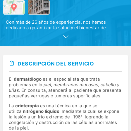
Con más de 26 años de experiencia, nos hemos
dedicado a garantizar la salud y el bienestar de
nuestros pacientes. Nuestro compromiso constante es
ofrecer seguridad y confianza a través de una atención
personalizada.
Además, disponemos de una cartera con más de 20
especialidades y servicios de prevención y bienestar de
DESCRIPCIÓN DEL SERVICIO
la salud, con el mejor equipo médico a tu disposición.
El
dermatólogo
es el especialista que trata
problemas en la
piel, membranas mucosas, cabello y
uñas
. En consulta, atenderá al paciente que presenta
pequeñas verrugas o tumores superficiales.
La
crioterapia
es una técnica en la que se
utiliza
nitrógeno líquido
, mediante la cual se expone
la lesión a un frío extremo de -196º, logrando la
congelación y destrucción de las células anormales
de la piel.