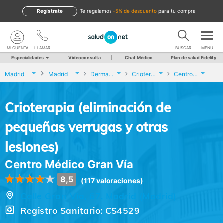
Regístrate
te regalamos
-5% de descuento
para tu compra
MI CUENTA
LLAMAR
BUSCAR
MENU
Especialidades
Videoconsulta
Chat Médico
Plan de salud Fidelity
Madrid
Madrid
Dermatología
Crioterapia (eliminación de pequeñas verrugas y otras lesiones)
Centro Médico Gran Vía
Crioterapia (eliminación de
pequeñas verrugas y otras
lesiones)
Centro Médico Gran Vía
8,5
(117 valoraciones)
Calle Gran Via, 67, Madrid (Madrid)
Registro Sanitario: CS4529