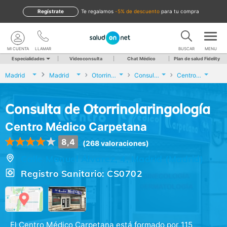
Regístrate
te regalamos
-5% de descuento
para tu compra
MI CUENTA
LLAMAR
BUSCAR
MENU
Especialidades
Videoconsulta
Chat Médico
Plan de salud Fidelity
Madrid
Madrid
Otorrinolaringología
Consulta de Otorrinolaringología
Centro Médico Carpetana
Consulta de Otorrinolaringología
Centro Médico Carpetana
8,4
(268 valoraciones)
Calle Manuel Álvarez, 4, Madrid (Madrid)
Registro Sanitario: CS0702
El Centro Médico Carpetana está formado por 115