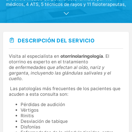
médicos, 4 ATS, 5 técnicos de rayos y 11 fisioterapeutas,
junto con 62 auxiliares, cubren alrededor de treinta
especialidades médicas. Además de contar con
servicios de ATS y Podología, disponemos de nuestro
propio laboratorio de análisis clínicos y servicio de
rehabilitación.
DESCRIPCIÓN DEL SERVICIO
Nuestras instalaciones están equipadas con tecnología
punta en el campo de la medicina.
Visita al especialista en
otorrinolaringología
. El
otorrino es experto en el tratamiento
de
enfermedades que afectan al oído, nariz y
garganta, incluyendo las glándulas salivales y el
cuello
.
Las patologías más frecuentes de los pacientes que
acuden a esta consulta son:
Pérdidas de audición
Vértigos
Rinitis
Desviación de tabique
Disfonías