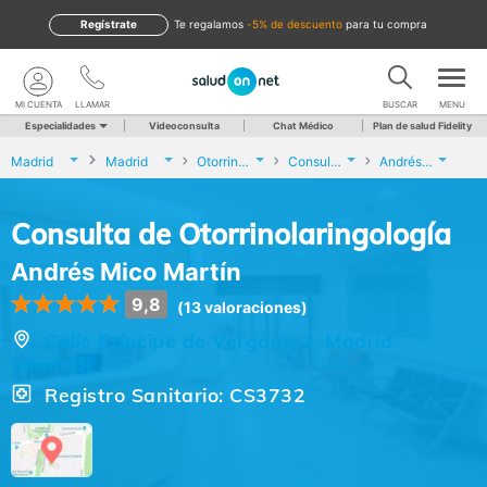
Regístrate
te regalamos
-5% de descuento
para tu compra
MI CUENTA
LLAMAR
BUSCAR
MENU
Especialidades
Videoconsulta
Chat Médico
Plan de salud Fidelity
Madrid
Madrid
Otorrinolaringología
Consulta de Otorrinolaringología
Andrés Mico Martín
Consulta de Otorrinolaringología
Andrés Mico Martín
9,8
(13 valoraciones)
Calle Príncipe de Vergara, 2, Madrid
(Madrid)
Registro Sanitario: CS3732