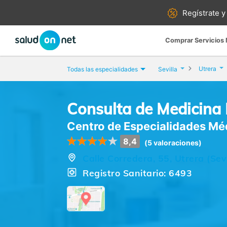
Regístrate y
Comprar Servicios
Utrera
Todas las especialidades
Sevilla
Consulta de Medicina 
Centro de Especialidades Méd
8,4
(5 valoraciones)
Calle Corredera, 55, Utrera (Sevi
Registro Sanitario: 6493