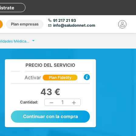
ístrate
91 217 21 93
Plan empresas
info@saludonnet.com
Centro de Especialidades Médicas y Quirúrgicas
PRECIO DEL SERVICIO
Activar
Plan Fidelity
43 €
1
Cantidad:
Continuar con la compra