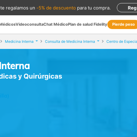
te regalamos
un
-5% de descuento
para tu compra
.
Reg
 Médicos
Videoconsulta
Chat Médico
Plan de salud Fidelity
Pierde peso
Medicina Interna
Consulta de Medicina Interna
Interna
icas y Quirúrgicas
lla)