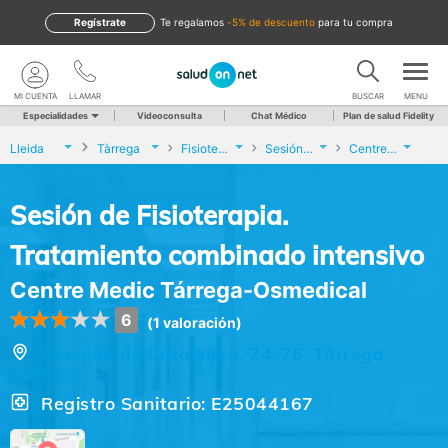
Regístrate
te regalamos
-5% de descuento
para tu compra
MI CUENTA
LLAMAR
BUSCAR
MENU
Especialidades
Videoconsulta
Chat Médico
Plan de salud Fidelity
Lleida
Tàrrega
Fisioterapia
Sesión de Fisioterapia. Tratamiento combinado intensivo
Centre Medic Tárrega-Osmedical
Sesión de Fisioterapia.
Tratamiento combinado intensivo
Centre Medic Tárrega-Osmedical
6
(1 valoración)
Avenida de Catalunya, 74-76, Tàrrega
(Lleida)
Registro Sanitario: E25044167