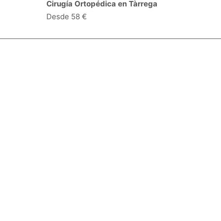
Cirugía Ortopédica en Tàrrega
Desde 58 €
Especialidades y servicios
Centros Médicos
Intervenciones quirúrgicas
Valoraciones de pacientes
Síguenos:
Descárgate la App:
Empresa
Blog
Quiénes somos
Opciones de contacto