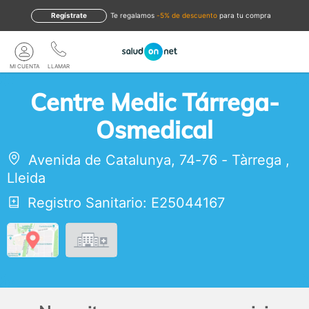
Regístrate
te regalamos
-5% de descuento
para tu compra
MI CUENTA
LLAMAR
Centre Medic Tárrega-
Osmedical
Avenida de Catalunya, 74-76
-
Tàrrega
,
Lleida
Registro Sanitario: E25044167