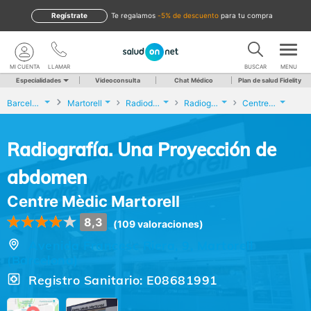
Regístrate
te regalamos
-5% de descuento
para tu compra
MI CUENTA
LLAMAR
BUSCAR
MENU
Especialidades
Videoconsulta
Chat Médico
Plan de salud Fidelity
Barcelona
Martorell
Radiodiagnóstico
Radiografía. Una Proyección de abdomen
Centre Mèdic Martorell
Radiografía. Una Proyección de
abdomen
Centre Mèdic Martorell
8,3
(109 valoraciones)
Avenida Francesc Riera, 9, Martorell
(Barcelona)
Registro Sanitario: E08681991