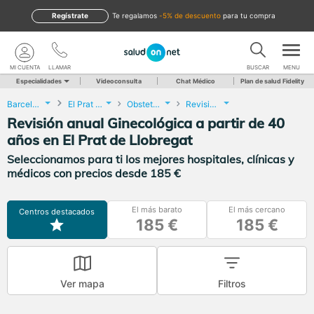
Regístrate
te regalamos
-5% de descuento
para tu compra
MI CUENTA
LLAMAR
BUSCAR
MENU
Especialidades
Videoconsulta
Chat Médico
Plan de salud Fidelity
Barcelona
El Prat de Llobregat
Obstetricia y Ginecología
Revisión anual Ginecológica a partir de 40 años
Revisión anual Ginecológica a partir de 40
años en El Prat de Llobregat
Seleccionamos para ti los mejores hospitales, clínicas y
médicos con precios desde 185 €
El más barato
El más cercano
Centros destacados
185 €
185 €
Ver mapa
Filtros