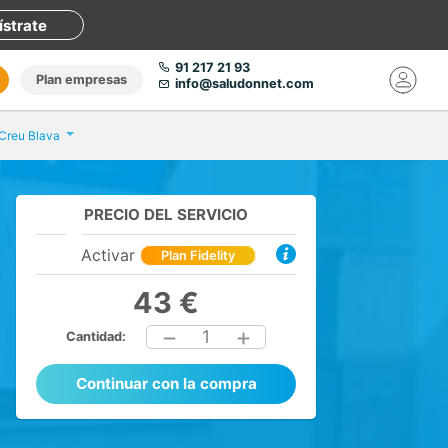
ístrate
91 217 21 93
Plan empresas
info@saludonnet.com
Creu Blava
PRECIO DEL SERVICIO
Activar
Plan Fidelity
43 €
1
Cantidad:
Continuar con la compra