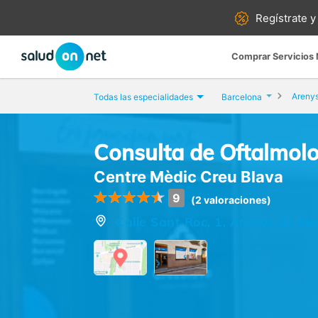
Regístrate y
Comprar Servicios
Areny
Todas las especialidades
Barcelona
Consulta de Oftalmol
Centre Mèdic Creu Blava
9
(2 valoraciones)
Calle Sant Roc, 1, Arenys de Ma