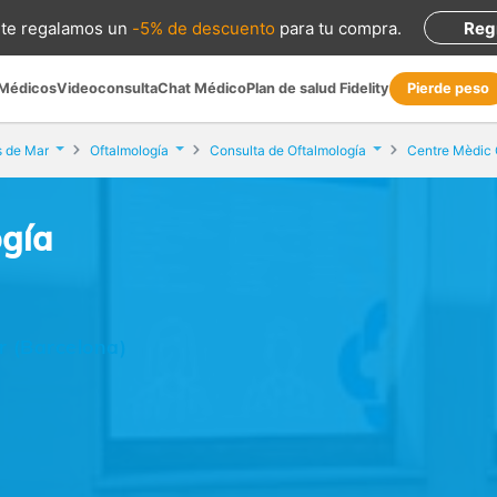
te regalamos
un
-5% de descuento
para tu compra
.
Reg
 Médicos
Videoconsulta
Chat Médico
Plan de salud Fidelity
Pierde peso
s de Mar
Oftalmología
Consulta de Oftalmología
Centre Mèdic 
ogía
r (Barcelona)