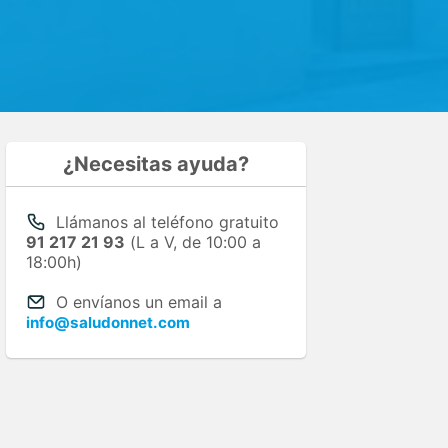
¿Necesitas ayuda?
Llámanos al teléfono gratuito
91 217 21 93
(L a V, de 10:00 a
18:00h)
O envíanos un email a
info@saludonnet.com