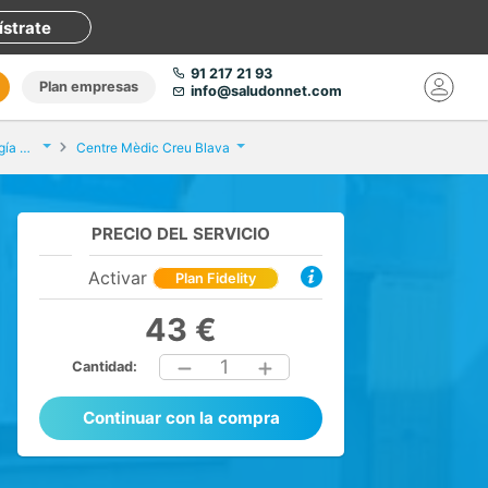
ístrate
91 217 21 93
Plan empresas
info@saludonnet.com
Consulta de Angiología y Cirugía Vascular
Centre Mèdic Creu Blava
PRECIO DEL SERVICIO
Activar
Plan Fidelity
43 €
1
Cantidad:
Continuar con la compra