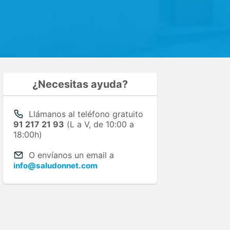
¿Necesitas ayuda?
Llámanos al teléfono gratuito
91 217 21 93
(L a V, de 10:00 a
18:00h)
O envíanos un email a
info@saludonnet.com