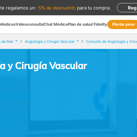
te regalamos
un
-5% de descuento
para tu compra
.
Reg
 Médicos
Videoconsulta
Chat Médico
Plan de salud Fidelity
Pierde peso
s de Mar
Angiología y Cirugía Vascular
a y Cirugía Vascular
r (Barcelona)