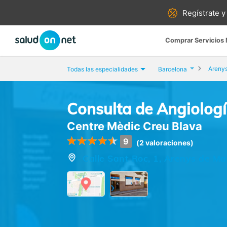
Regístrate y
Comprar Servicios
Areny
Todas las especialidades
Barcelona
Consulta de Angiologí
Centre Mèdic Creu Blava
9
(2 valoraciones)
Calle Sant Roc, 1, Arenys de Ma