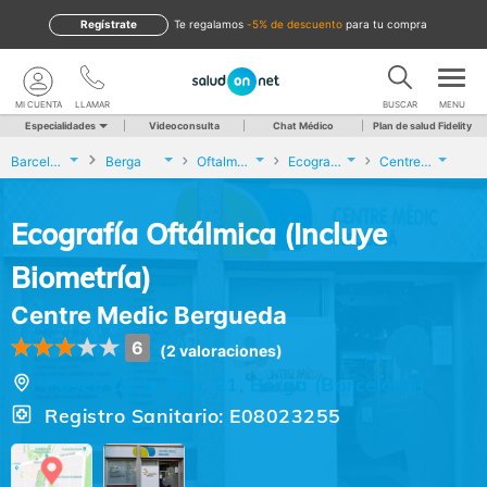
Regístrate
te regalamos
-5% de descuento
para tu compra
MI CUENTA
LLAMAR
BUSCAR
MENU
Especialidades
Videoconsulta
Chat Médico
Plan de salud Fidelity
Barcelona
Berga
Oftalmología
Ecografía Oftálmica (Incluye Biometría)
Centre Medic Bergueda
Ecografía Oftálmica (Incluye
Biometría)
Centre Medic Bergueda
6
(2 valoraciones)
Paseo De la Pau, 21, Berga (Barcelona)
Registro Sanitario: E08023255