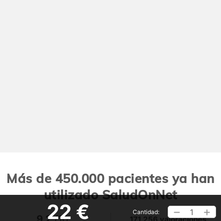
Más de 450.000 pacientes ya han
utilizado SaludOnNet
22 €
1
Cantidad:
9,2
/10
171.256 valoraciones