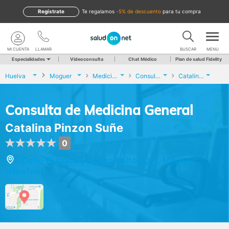
Regístrate
te regalamos
-5% de descuento
para tu compra
MI CUENTA
LLAMAR
BUSCAR
MENU
Especialidades
Videoconsulta
Chat Médico
Plan de salud Fidelity
Huelva
Moguer
Medicina General
Consulta de Medicina General
Catalina Pinzon Suñe
Consulta de Medicina General
Catalina Pinzon Suñe
0
Calle Burgos y Mazo (Alto), 14, Moguer
(Huelva)