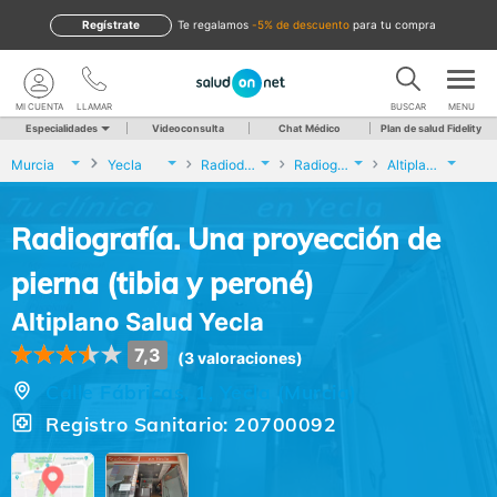
Regístrate
te regalamos
-5% de descuento
para tu compra
MI CUENTA
LLAMAR
BUSCAR
MENU
Especialidades
Videoconsulta
Chat Médico
Plan de salud Fidelity
Murcia
Yecla
Radiodiagnóstico
Radiografía. Una proyección de pierna (tibia y peroné)
Altiplano Salud Yecla
Radiografía. Una proyección de
pierna (tibia y peroné)
Altiplano Salud Yecla
7,3
(3 valoraciones)
Calle Fábricas, 1, Yecla (Murcia)
Registro Sanitario: 20700092