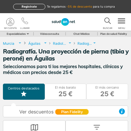
Regístrate
te regalamos
-5% de descuento
para tu compra
MI CUENTA
LLAMAR
BUSCAR
MENU
Especialidades
Videoconsulta
Chat Médico
Plan de salud Fidelity
Murcia
Águilas
Radiología
Radiografía. Una proyección de pierna (tibia y peroné)
Radiografía. Una proyección de pierna (tibia y
peroné) en Águilas
Seleccionamos para ti los mejores hospitales, clínicas y
médicos con precios desde 25 €
El más barato
El más cercano
Centros destacados
25 €
25 €
Ver descuentos
Plan Fidelity