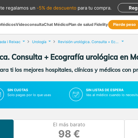
te regalamos
un
-5% de descuento
para tu compra
.
Reg
 Médicos
Videoconsulta
Chat Médico
Plan de salud Fidelity
Pierde peso
da i Reixac
Urología
Revisión urológica. Consulta + Ecografía urológica
ica. Consulta + Ecografía urológica en M
ra ti los mejores hospitales, clínicas y médicos con p
SIN CUOTAS
SIN LISTAS DE ESPERA
Solo pagas por lo que usas
Vas al médico cuando lo necesit
El más barato
98 €