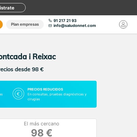
ístrate
91 217 21 93
Plan empresas
info@saludonnet.com
ontcada i Reixac
recios desde 98 €
PRECIOS REDUCIDOS
as
En consultas, pruebas diagnósticas y
cirugías
El más cercano
98 €