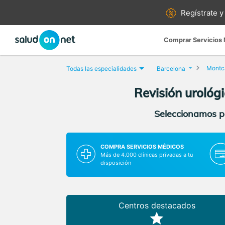
Regístrate y
Comprar Servicios
Montca
Todas las especialidades
Barcelona
Revisión urológ
Seleccionamos pa
COMPRA SERVICIOS MÉDICOS
Más de 4.000 clínicas privadas a tu
disposición
Centros destacados