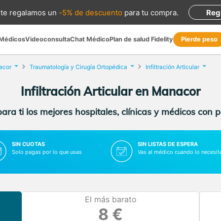
te regalamos
un
-5% de descuento
para tu compra
.
Reg
 Médicos
Videoconsulta
Chat Médico
Plan de salud Fidelity
Pierde peso
acor
Traumatología y Cirugía Ortopédica
Infiltración Articular
Infiltración Articular en Manacor
ra ti los mejores hospitales, clínicas y médicos con 
SIN CUOTAS
SIN LISTAS DE ESPERA
Solo pagas por lo que usas
Vas al médico cuando lo necesit
El más barato
8 €