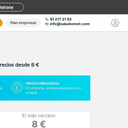
ístrate
91 217 21 93
Plan empresas
info@saludonnet.com
precios desde 8 €
PRECIOS REDUCIDOS
as
En consultas, pruebas diagnósticas y
cirugías
El más cercano
8 €