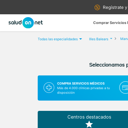
Regístrate y
Comprar Servicios
Man
Todas las especialidades
Illes Balears
Seleccionamos pa
COMPRA SERVICIOS MÉDICOS
Más de 4.000 clínicas privadas a tu
disposición
Centros destacados