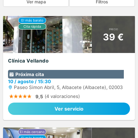
Ver mapa
Filtros
PRECIO
39 €
Clínica Vellando
Próxima cita
10
/
agosto
/
15:30
Paseo Simon Abril, 5, Albacete (Albacete), 02003
(4 valoraciones)
9,5
Ver servicio