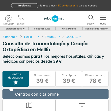
Regístrate
te regalamos
-5% de descuento
para tu compra
MI CUENTA
LLAMAR
BUSCAR
MENU
Especialidades
Videoconsulta
Chat Médico
Plan de salud Fidelity
Albacete
Hellín
Traumatología y Cirugía Ortopédica
Consulta de Traumatología y Cirugía Ortopédica
Consulta de Traumatología y Cirugía
Ortopédica en Hellín
Seleccionamos para ti los mejores hospitales, clínicas y
médicos con precios desde 39 €
Centros
El más barato
Cita rápida
El más cercano
destacados
39 €
39 €
78 €
Centros con cita online