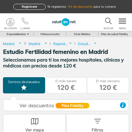
Regístrate
te regalamos
-5% de descuento
para tu compra
MI CUENTA
LLAMAR
BUSCAR
MENU
Especialidades
Videoconsulta
Chat Médico
Plan de salud Fidelity
Madrid
Madrid
Reproducción asistida
Estudio Fertilidad femenino
Estudio Fertilidad femenino en Madrid
Seleccionamos para ti los mejores hospitales, clínicas y
médicos con precios desde 120 €
El más barato
El más cercano
Centros destacados
120 €
120 €
Ver descuentos
Plan Fidelity
Ver mapa
Filtros