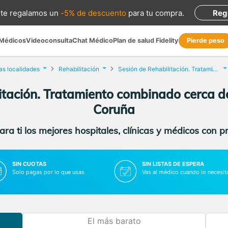
te regalamos
un
-5% de descuento
para tu compra
.
Reg
 Médicos
Videoconsulta
Chat Médico
Plan de salud Fidelity
Pierde peso
as localidades
Rehabilitación
Sesión de Rehabilitación. Tratamiento combinado
itación. Tratamiento combinado cerca de
Coruña
ra ti los mejores hospitales, clínicas y médicos con p
SIN CUOTAS
SIN LISTAS DE ESPERA
Solo pagas por lo que usas
Vas al médico cuando lo necesit
El más barato