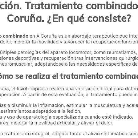
ación. Tratamiento combinado 
Coruña. ¿En qué consiste?
to combinado
en A Coruña es un abordaje terapéutico que inte
 dolor, mejorar la movilidad y favorecer la recuperación funcion
múltiples patologías del aparato locomotor, como reumatismos,
iones deportivas y recuperación tras intervenciones quirúrgi
 y neuromuscular, adaptándose a las necesidades específicas de
ómo se realiza el tratamiento combina
ruña, el fisioterapeuta realiza una valoración inicial para de
uperación. A partir de esta evaluación, el tratamiento puede inc
as a disminuir la inflamación, estimular la musculatura y acel
 estiramientos adaptados a la lesión.
a y uso de aparatología especializada cuando esté indicado.
as, mejorar la movilidad articular y aliviar el dolor.
tratamiento integral, dirigido tanto al alivio sintomático com