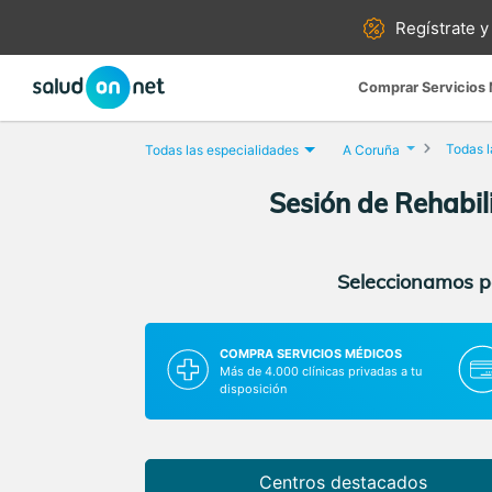
Regístrate y
Comprar Servicios
Todas l
Todas las especialidades
A Coruña
Sesión de Rehabil
Seleccionamos pa
COMPRA SERVICIOS MÉDICOS
Más de 4.000 clínicas privadas a tu
disposición
Centros destacados