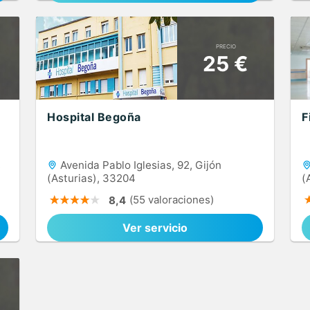
PRECIO
25 €
Hospital Begoña
F
,
Avenida Pablo Iglesias, 92, Gijón
(Asturias), 33204
(
(55 valoraciones)
8,4
Ver servicio