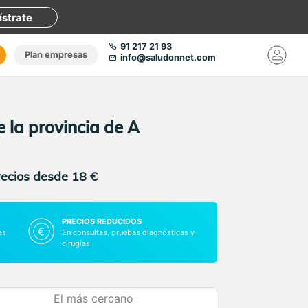
ístrate
91 217 21 93
Plan empresas
info@saludonnet.com
 la provincia de A
recios desde 18 €
PRECIOS REDUCIDOS
as
En consultas, pruebas diagnósticas y
cirugías
El más cercano