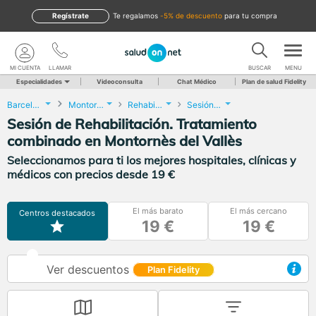
Regístrate
te regalamos
-5% de descuento
para tu compra
MI CUENTA
LLAMAR
BUSCAR
MENU
Especialidades
Videoconsulta
Chat Médico
Plan de salud Fidelity
Barcelona
Montornès del Vallès
Rehabilitación
Sesión de Rehabilitación. Tratamiento combinado
Sesión de Rehabilitación. Tratamiento
combinado en Montornès del Vallès
Seleccionamos para ti los mejores hospitales, clínicas y
médicos con precios desde 19 €
El más barato
El más cercano
Centros destacados
19 €
19 €
Ver descuentos
Plan Fidelity