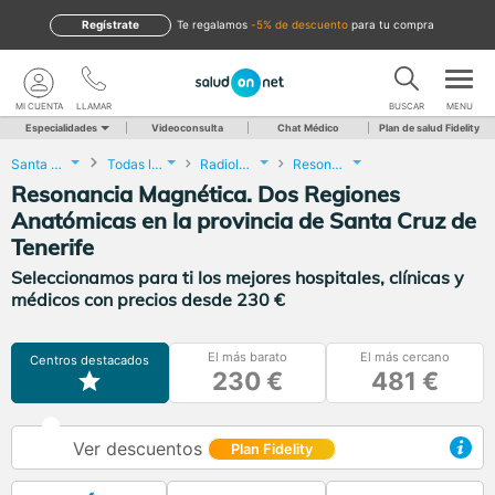
Regístrate
te regalamos
-5% de descuento
para tu compra
MI CUENTA
LLAMAR
BUSCAR
MENU
Especialidades
Videoconsulta
Chat Médico
Plan de salud Fidelity
Santa Cruz de Tenerife
Todas las localidades
Radiología
Resonancia Magnética. Dos Regiones Anatómicas
Resonancia Magnética. Dos Regiones
Anatómicas en la provincia de Santa Cruz de
Tenerife
Seleccionamos para ti los mejores hospitales, clínicas y
médicos con precios desde 230 €
El más barato
El más cercano
Centros destacados
230 €
481 €
Ver descuentos
Plan Fidelity