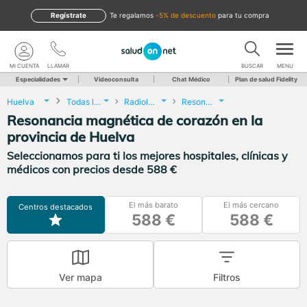
Regístrate
te regalamos
-5% de descuento
para tu compra
MI CUENTA
LLAMAR
BUSCAR
MENU
Especialidades
Videoconsulta
Chat Médico
Plan de salud Fidelity
Huelva
Todas las localidades
Radiología
Resonancia magnética de corazón
Resonancia magnética de corazón en la
provincia de Huelva
Seleccionamos para ti los mejores hospitales, clínicas y
médicos con precios desde 588 €
El más barato
El más cercano
Centros destacados
588 €
588 €
Ver mapa
Filtros