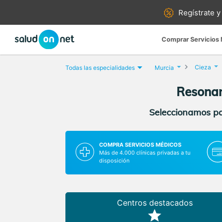
Regístrate y
Comprar Servicios
Cieza
Todas las especialidades
Murcia
Resonan
Seleccionamos par
COMPRA SERVICIOS MÉDICOS
Más de 4.000 clínicas privadas a tu
disposición
Centros destacados