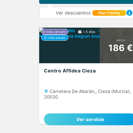
Ver descuentos
Plan Fidelity
+ 5 días
PRECIO
186 €
Centro Affidea Cieza
Carretera De Abarán,, Cieza (Murcia),
30530
Ver servicio