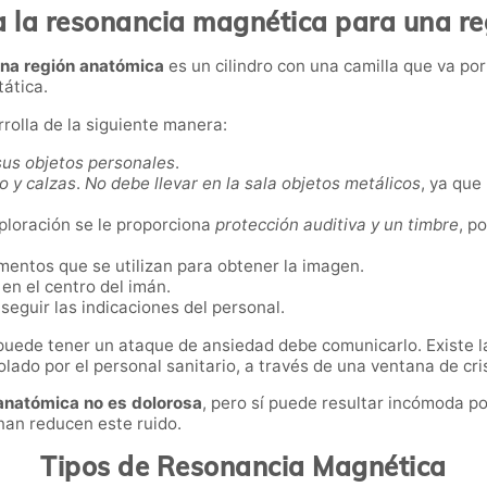
a la resonancia magnética para una r
una región anatómica
es un cilindro con una camilla que va po
tática.
olla de la siguiente manera:
sus objetos personales
.
o y calzas
.
No debe llevar en la sala objetos metálicos
, ya que
loración se le proporciona
protección auditiva y un timbre
, p
ementos que se utilizan para obtener la imagen.
en el centro del imán.
seguir las indicaciones del personal.
puede tener un ataque de ansiedad debe comunicarlo. Existe la
lado por el personal sanitario, a través de una ventana de cri
anatómica no es dolorosa
, pero sí puede resultar incómoda po
nan reducen este ruido.
Tipos de Resonancia Magnética