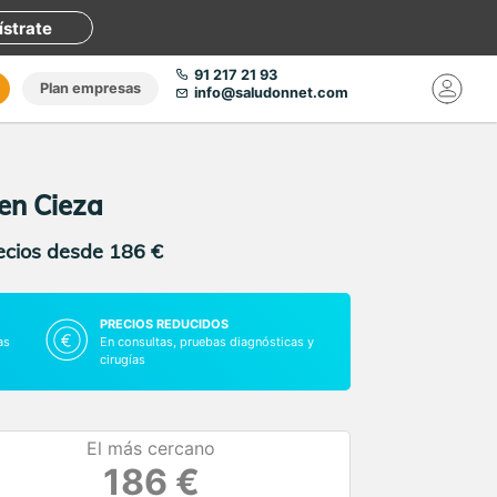
ístrate
91 217 21 93
Plan empresas
info@saludonnet.com
en Cieza
recios desde 186 €
PRECIOS REDUCIDOS
as
En consultas, pruebas diagnósticas y
cirugías
El más cercano
186 €