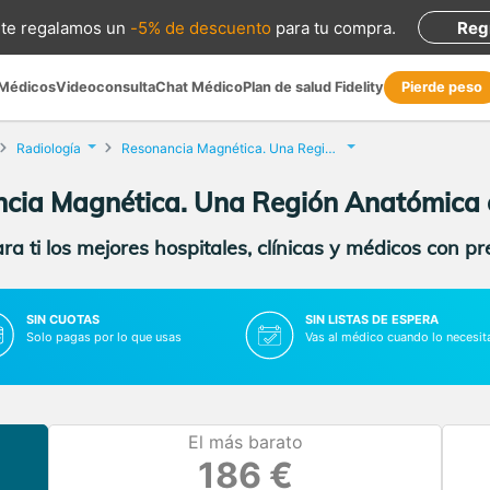
te regalamos
un
-5% de descuento
para tu compra
.
Reg
 Médicos
Videoconsulta
Chat Médico
Plan de salud Fidelity
Pierde peso
Radiología
Resonancia Magnética. Una Región Anatómica
cia Magnética. Una Región Anatómica 
a ti los mejores hospitales, clínicas y médicos con p
SIN CUOTAS
SIN LISTAS DE ESPERA
Solo pagas por lo que usas
Vas al médico cuando lo necesit
El más barato
186 €