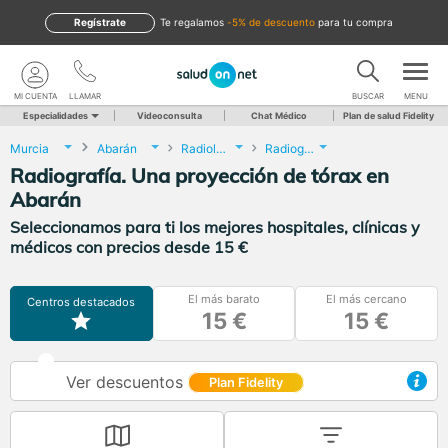
Regístrate
te regalamos
-5% de descuento
para tu compra
MI CUENTA
LLAMAR
BUSCAR
MENU
Especialidades
Videoconsulta
Chat Médico
Plan de salud Fidelity
Murcia
Abarán
Radiología
Radiografía. Una proyección de tórax
Radiografía. Una proyección de tórax en
Abarán
Seleccionamos para ti los mejores hospitales, clínicas y
médicos con precios desde 15 €
El más barato
El más cercano
Centros destacados
15 €
15 €
Ver descuentos
Plan Fidelity