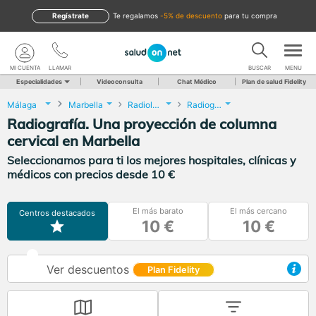
Regístrate
te regalamos
-5% de descuento
para tu compra
MI CUENTA
LLAMAR
BUSCAR
MENU
Especialidades
Videoconsulta
Chat Médico
Plan de salud Fidelity
Málaga
Marbella
Radiología
Radiografía. Una proyección de columna cervical
Radiografía. Una proyección de columna
cervical en Marbella
Seleccionamos para ti los mejores hospitales, clínicas y
médicos con precios desde 10 €
El más barato
El más cercano
Centros destacados
10 €
10 €
Ver descuentos
Plan Fidelity