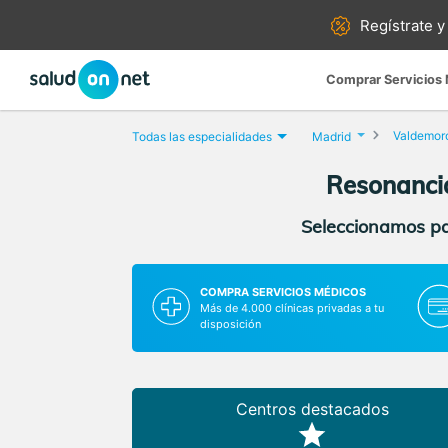
Regístrate y
Comprar Servicios
Valdemor
Todas las especialidades
Madrid
Resonanci
Seleccionamos par
COMPRA SERVICIOS MÉDICOS
Más de 4.000 clínicas privadas a tu
disposición
Centros destacados