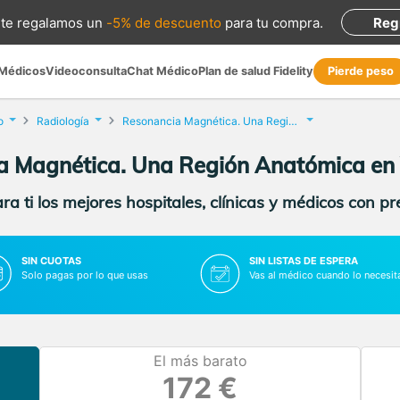
te regalamos
un
-5% de descuento
para tu compra
.
Reg
 Médicos
Videoconsulta
Chat Médico
Plan de salud Fidelity
Pierde peso
o
Radiología
Resonancia Magnética. Una Región Anatómica
a Magnética. Una Región Anatómica en
a ti los mejores hospitales, clínicas y médicos con p
SIN CUOTAS
SIN LISTAS DE ESPERA
Solo pagas por lo que usas
Vas al médico cuando lo necesit
El más barato
172 €