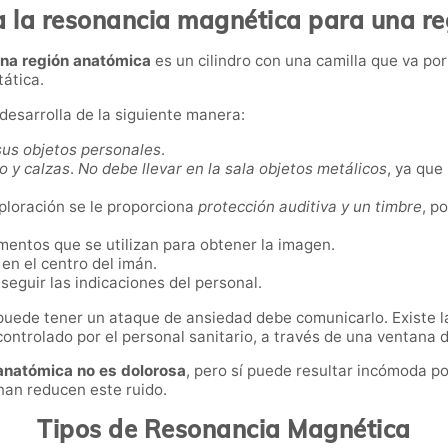
a la resonancia magnética para una r
una región anatómica
es un cilindro con una camilla que va po
tática.
esarrolla de la siguiente manera:
sus objetos personales
.
o y calzas
.
No debe llevar en la sala objetos metálicos
, ya que
loración se le proporciona
protección auditiva y un timbre
, p
ementos que se utilizan para obtener la imagen.
en el centro del imán.
seguir las indicaciones del personal.
puede tener un ataque de ansiedad debe comunicarlo. Existe la
ontrolado por el personal sanitario, a través de una ventana d
anatómica no es dolorosa
, pero sí puede resultar incómoda po
nan reducen este ruido.
Tipos de Resonancia Magnética