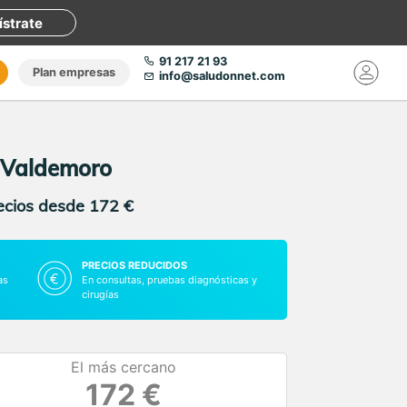
ístrate
91 217 21 93
Plan empresas
info@saludonnet.com
 Valdemoro
recios desde 172 €
PRECIOS REDUCIDOS
as
En consultas, pruebas diagnósticas y
cirugías
El más cercano
172 €