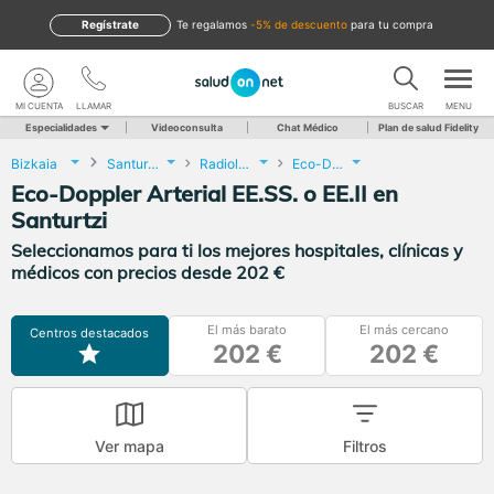
Regístrate
te regalamos
-5% de descuento
para tu compra
MI CUENTA
LLAMAR
BUSCAR
MENU
Especialidades
Videoconsulta
Chat Médico
Plan de salud Fidelity
Bizkaia
Santurtzi
Radiología
Eco-Doppler Arterial EE.SS. o EE.II
Eco-Doppler Arterial EE.SS. o EE.II en
Santurtzi
Seleccionamos para ti los mejores hospitales, clínicas y
médicos con precios desde 202 €
El más barato
El más cercano
Centros destacados
202 €
202 €
Ver mapa
Filtros