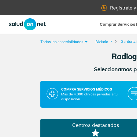
Regístrate y
Comprar Servicios
Santurtzi
Todas las especialidades
Bizkaia
Radiog
Seleccionamos pa
COMPRA SERVICIOS MÉDICOS
Más de 4.000 clínicas privadas a tu
disposición
Centros destacados