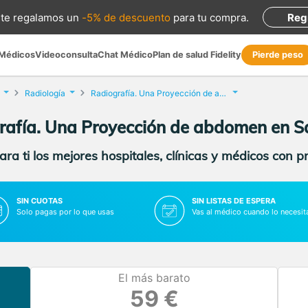
te regalamos
un
-5% de descuento
para tu compra
.
Reg
 Médicos
Videoconsulta
Chat Médico
Plan de salud Fidelity
Pierde peso
Radiología
Radiografía. Una Proyección de abdomen
rafía. Una Proyección de abdomen en Sa
ra ti los mejores hospitales, clínicas y médicos con p
SIN CUOTAS
SIN LISTAS DE ESPERA
Solo pagas por lo que usas
Vas al médico cuando lo necesit
El más barato
59 €