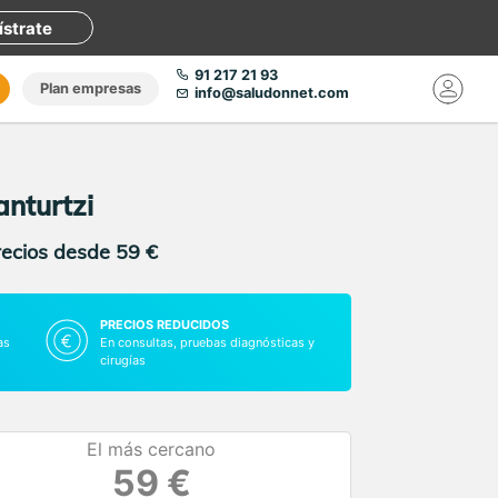
ístrate
91 217 21 93
Plan empresas
info@saludonnet.com
nturtzi
recios desde 59 €
PRECIOS REDUCIDOS
as
En consultas, pruebas diagnósticas y
cirugías
El más cercano
59 €