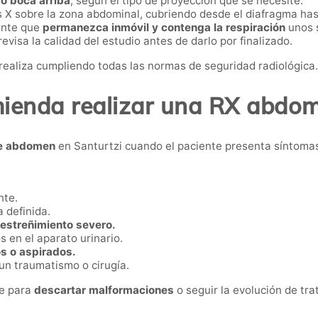
o boca arriba
, según el tipo de proyección que se necesite.
s X sobre la zona abdominal, cubriendo desde el diafragma hast
iente que
permanezca inmóvil y contenga la respiración
unos 
evisa la calidad del estudio antes de darlo por finalizado.
 realiza cumpliendo todas las normas de seguridad radiológica.
ienda realizar una RX abdomi
de abdomen
en Santurtzi cuando el paciente presenta síntomas
nte.
 definida.
 estreñimiento severo.
 en el aparato urinario.
s o aspirados.
un traumatismo o cirugía.
se para
descartar malformaciones
o seguir la evolución de tra