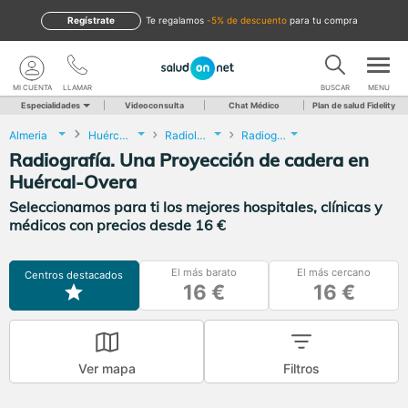
Regístrate
te regalamos
-5% de descuento
para tu compra
MI CUENTA
LLAMAR
BUSCAR
MENU
Especialidades
Videoconsulta
Chat Médico
Plan de salud Fidelity
Almeria
Huércal-Overa
Radiología
Radiografía. Una Proyección de cadera
Radiografía. Una Proyección de cadera en
Huércal-Overa
Seleccionamos para ti los mejores hospitales, clínicas y
médicos con precios desde 16 €
El más barato
El más cercano
Centros destacados
16 €
16 €
Ver mapa
Filtros