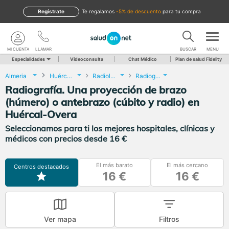
Regístrate
te regalamos
-5% de descuento
para tu compra
MI CUENTA
LLAMAR
BUSCAR
MENU
Especialidades
Videoconsulta
Chat Médico
Plan de salud Fidelity
Almeria
Huércal-Overa
Radiología
Radiografía. Una proyección de brazo (húmero) o antebrazo (cúbito y radio)
Radiografía. Una proyección de brazo
(húmero) o antebrazo (cúbito y radio) en
Huércal-Overa
Seleccionamos para ti los mejores hospitales, clínicas y
médicos con precios desde 16 €
El más barato
El más cercano
Centros destacados
16 €
16 €
Ver mapa
Filtros