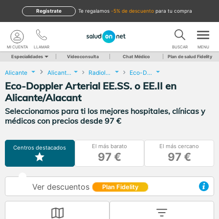
Regístrate
te regalamos
-5% de descuento
para tu compra
MI CUENTA
LLAMAR
BUSCAR
MENU
Especialidades
Videoconsulta
Chat Médico
Plan de salud Fidelity
Alicante
Alicante/Alacant
Radiología
Eco-Doppler Arterial EE.SS. o EE.II
Eco-Doppler Arterial EE.SS. o EE.II en
Alicante/Alacant
Seleccionamos para ti los mejores hospitales, clínicas y
médicos con precios desde 97 €
El más barato
El más cercano
Centros destacados
97 €
97 €
Ver descuentos
Plan Fidelity