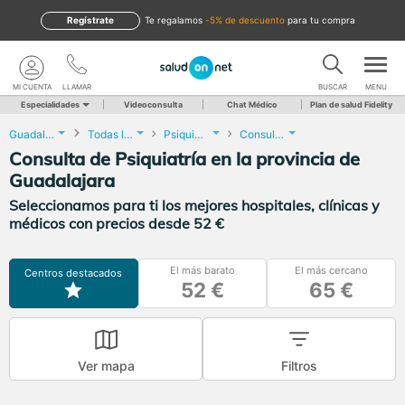
Regístrate
te regalamos
-5% de descuento
para tu compra
MI CUENTA
LLAMAR
BUSCAR
MENU
Especialidades
Videoconsulta
Chat Médico
Plan de salud Fidelity
Guadalajara
Todas las localidades
Psiquiatría
Consulta de Psiquiatría
Consulta de Psiquiatría en la provincia de
Guadalajara
Seleccionamos para ti los mejores hospitales, clínicas y
médicos con precios desde 52 €
El más barato
El más cercano
Centros destacados
52 €
65 €
Ver mapa
Filtros