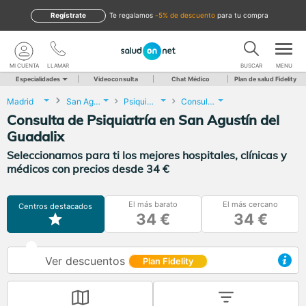
Regístrate
te regalamos
-5% de descuento
para tu compra
MI CUENTA
LLAMAR
BUSCAR
MENU
Especialidades
Videoconsulta
Chat Médico
Plan de salud Fidelity
Madrid
San Agustín del Guadalix
Psiquiatría
Consulta de Psiquiatría
Consulta de Psiquiatría en San Agustín del
Guadalix
Seleccionamos para ti los mejores hospitales, clínicas y
médicos con precios desde 34 €
El más barato
El más cercano
Centros destacados
34 €
34 €
Ver descuentos
Plan Fidelity