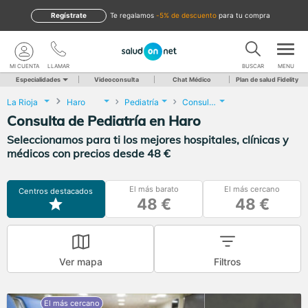
Regístrate
te regalamos
-5% de descuento
para tu compra
MI CUENTA
LLAMAR
BUSCAR
MENU
Especialidades
Videoconsulta
Chat Médico
Plan de salud Fidelity
La Rioja
Haro
Pediatría
Consulta de Pediatría
Consulta de Pediatría en Haro
Seleccionamos para ti los mejores hospitales, clínicas y
médicos con precios desde 48 €
El más barato
El más cercano
Centros destacados
48 €
48 €
Ver mapa
Filtros