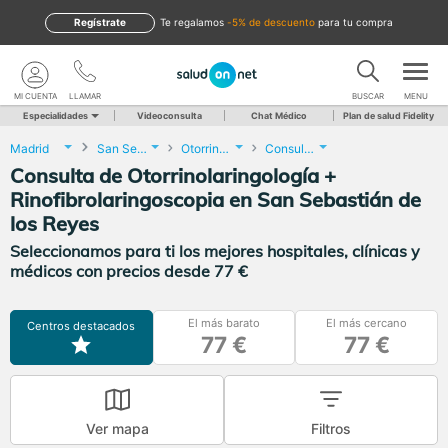
Regístrate
te regalamos
-5% de descuento
para tu compra
MI CUENTA
LLAMAR
BUSCAR
MENU
Especialidades
Videoconsulta
Chat Médico
Plan de salud Fidelity
Madrid
San Sebastián de los Reyes
Otorrinolaringología
Consulta de Otorrinolaringología + Rinofibrolaringoscopia
Consulta de Otorrinolaringología +
Rinofibrolaringoscopia en San Sebastián de
los Reyes
Seleccionamos para ti los mejores hospitales, clínicas y
médicos con precios desde 77 €
El más barato
El más cercano
Centros destacados
77 €
77 €
Ver mapa
Filtros